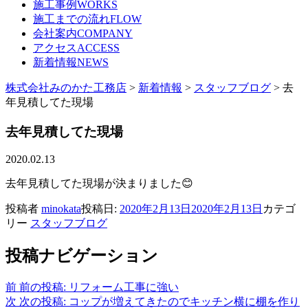
施工事例
WORKS
施工までの流れ
FLOW
会社案内
COMPANY
アクセス
ACCESS
新着情報
NEWS
株式会社みのかた工務店
>
新着情報
>
スタッフブログ
> 去
年見積してた現場
去年見積してた現場
2020.02.13
去年見積してた現場が決まりました😊
投稿者
minokata
投稿日:
2020年2月13日
2020年2月13日
カテゴ
リー
スタッフブログ
投稿ナビゲーション
前
前の投稿:
リフォーム工事に強い
次
次の投稿:
コップが増えてきたのでキッチン横に棚を作り